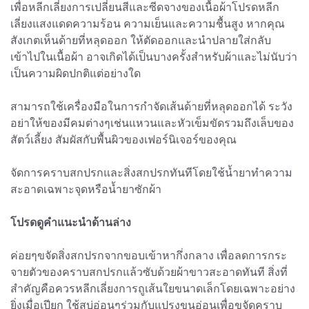
เพื่อหลีกเลี่ยงการเปลี่ยนสีและซีดจางของเนื้อผ้าโปรดหลีก
เลี่ยงแสงแดดความร้อน ความเย็นและความชื้นสูง หากคุณ
สังเกตเห็นด้ายที่หลุดออก ให้ตัดออกและนำปลายใส่กลับ
เข้าไปในเนื้อผ้า อาจเกิดได้เป็นบางครั้งสำหรับผ้าและไม่นับว่า
เป็นความผิดปกติแต่อย่างใด
สามารถใช้เครื่องมือในการกำจัดเส้นด้ายที่หลุดออกได้ ระวัง
อย่าให้ของมีคมต่างๆเช่นแหวนและหัวเข็มขัดรวมถึงเล็บของ
สัตว์เลี้ยง สัมผัสกับพื้นผิวของเฟอร์นิเจอร์ของคุณ
จัดการคราบสกปรกและสิ่งสกปรกทันทีโดยใช้น้ำยาทำความ
สะอาดเฉพาะจุดหรือน้ำยาซักผ้า
โปรดดูคำแนะนำด้านล่าง
ค่อยๆขจัดสิ่งสกปรกจากขอบเข้าหากึ่งกลาง เพื่อลดการกระ
จายตัวของคราบสกปรกแล้วซับด้วยผ้าขาวสะอาดทันที สิ่งที่
สำคัญคือควรหลีกเลี่ยงการถูเส้นใยขนาดเล็กโดยเฉพาะอย่าง
ยิ่งเมื่อเปียก ใช้สบู่อ่อนๆร่วมกับแปรงขนอ่อนเพื่อขจัดคราบ